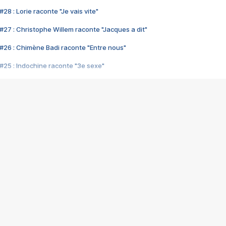
28 : Lorie raconte "Je vais vite"
#27 : Christophe Willem raconte "Jacques a dit"
#26 : Chimène Badi raconte "Entre nous"
#25 : Indochine raconte "3e sexe"
#24 : Zaho raconte "C'est chelou"
#23 : Patrick Bruel raconte "Au café des délices"
#22 : Kyo raconte "Le chemin"
#21 : Nolwenn Leroy raconte "Cassé"
#20 : Patrick Hernandez raconte "Born to be alive"
#19 : Lorie raconte "Près de moi"
#18 : Michael Jones raconte "A nos actes manqués" (avec Jean-Jacque
#17 : Khaled raconte "Aïcha"