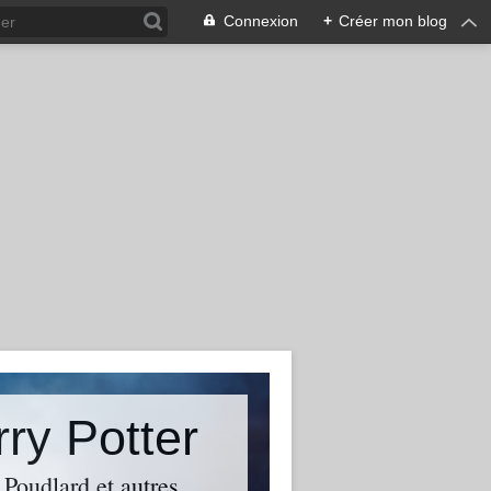
Connexion
+
Créer mon blog
rry Potter
 Poudlard et autres