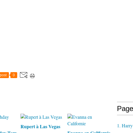
post
0
Page
1. Harry
Rupert à Las Vegas
day Tom
Evanna en Californie