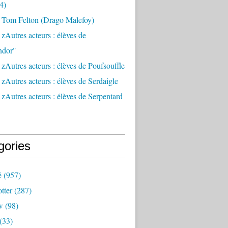
4)
 Tom Felton (Drago Malefoy)
zAutres acteurs : élèves de
ndor"
zAutres acteurs : élèves de Poufsouffle
zAutres acteurs : élèves de Serdaigle
zAutres acteurs : élèves de Serpentard
gories
é
(957)
tter
(287)
w
(98)
(33)