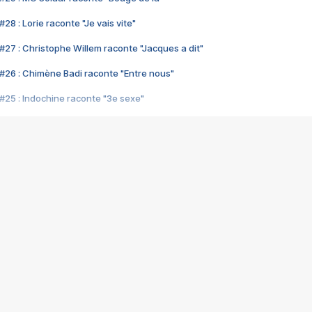
28 : Lorie raconte "Je vais vite"
#27 : Christophe Willem raconte "Jacques a dit"
#26 : Chimène Badi raconte "Entre nous"
#25 : Indochine raconte "3e sexe"
#24 : Zaho raconte "C'est chelou"
#23 : Patrick Bruel raconte "Au café des délices"
#22 : Kyo raconte "Le chemin"
#21 : Nolwenn Leroy raconte "Cassé"
#20 : Patrick Hernandez raconte "Born to be alive"
#19 : Lorie raconte "Près de moi"
#18 : Michael Jones raconte "A nos actes manqués" (avec Jean-Jacque
#17 : Khaled raconte "Aïcha"