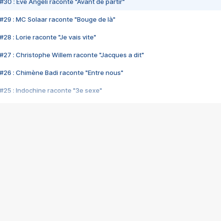
#30 : Eve Angeli raconte "Avant de partir"
#29 : MC Solaar raconte "Bouge de là"
28 : Lorie raconte "Je vais vite"
#27 : Christophe Willem raconte "Jacques a dit"
#26 : Chimène Badi raconte "Entre nous"
#25 : Indochine raconte "3e sexe"
#24 : Zaho raconte "C'est chelou"
#23 : Patrick Bruel raconte "Au café des délices"
#22 : Kyo raconte "Le chemin"
#21 : Nolwenn Leroy raconte "Cassé"
#20 : Patrick Hernandez raconte "Born to be alive"
#19 : Lorie raconte "Près de moi"
#18 : Michael Jones raconte "A nos actes manqués" (avec Jean-Jacque