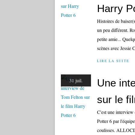
Harry Po
Histoires de baiser
un peu différent. Ron
petite amie... Quelq
scènes avec Jessie
LIRE LA SUITE
Une int
31 juil.
sur le f
C'est une interview 
Potter 6 par l'équi
coulisses. ALLOCIN