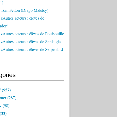
4)
 Tom Felton (Drago Malefoy)
zAutres acteurs : élèves de
ndor"
zAutres acteurs : élèves de Poufsouffle
zAutres acteurs : élèves de Serdaigle
zAutres acteurs : élèves de Serpentard
gories
é
(957)
tter
(287)
w
(98)
(33)