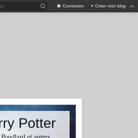
Connexion
+
Créer mon blog
rry Potter
 Poudlard et autres