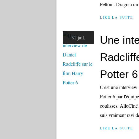
Felton : Drago a un 
LIRE LA SUITE
Une int
31 juil.
Radcliff
Potter 6
C'est une interview 
Potter 6 par l'équi
coulisses. AlloCiné 
suis vraiment ravi de
LIRE LA SUITE