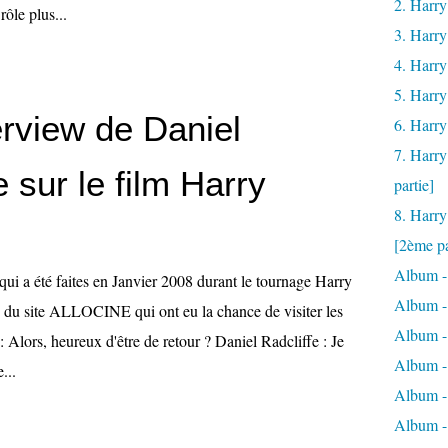
2. Harry
rôle plus...
3. Harry
4. Harry
5. Harry
erview de Daniel
6. Harry
7. Harry
e sur le film Harry
partie]
8. Harry
[2ème pa
Album -
qui a été faites en Janvier 2008 durant le tournage Harry
Album -
pe du site ALLOCINE qui ont eu la chance de visiter les
Album -
: Alors, heureux d'être de retour ? Daniel Radcliffe : Je
Album - 
...
Album -
Album -