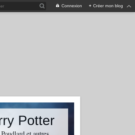
Connexion
+
Créer mon blog
rry Potter
 Poudlard et autres