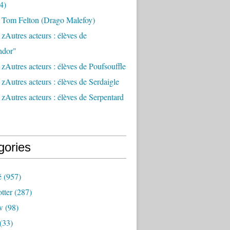
4)
 Tom Felton (Drago Malefoy)
zAutres acteurs : élèves de
ndor"
zAutres acteurs : élèves de Poufsouffle
zAutres acteurs : élèves de Serdaigle
zAutres acteurs : élèves de Serpentard
gories
é
(957)
tter
(287)
w
(98)
(33)