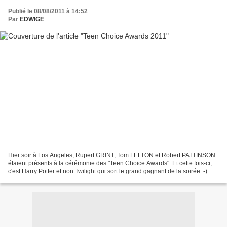
Publié le 08/08/2011 à 14:52
Par
EDWIGE
Hier soir à Los Angeles, Rupert GRINT, Tom FELTON et Robert PATTINSON
étaient présents à la cérémonie des "Teen Choice Awards". Et cette fois-ci,
c'est Harry Potter et non Twilight qui sort le grand gagnant de la soirée :-)
Concernant le film "Harry Potter...