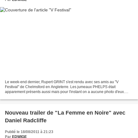
Le week-end dernier, Rupert GRINT s'est rendu avec ses amis au "V
Festival" de Chelmsford en Angleterre. Les jumeaux PHELPS était
apparement présents aussi mais pour l'instant on a aucune photo d'eux.
Découvrez d'autres photos dans ma galerie Lors du...
Nouveau trailer de "La Femme en Noire" avec
Daniel Radcliffe
Publié le 18/08/2011 à 21:23
Par
EDWIGE