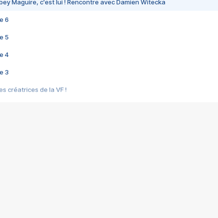
bey Maguire, c'est lui ! Rencontre avec Damien Witecka
e 6
e 5
e 4
e 3
s créatrices de la VF !
e 2
e 1
e Mektoub My Love arrive enfin ! Rencontre avec Shaïn Boumedine et Sal
i : après Toni en famille
elle réalise le bouleversant Dites lui que je l'aime
ais ! Rencontre autour de Vie privée de Rebecca Zlotowski
 de Marguerite, Grave... Rencontre avec Ella Rumpf