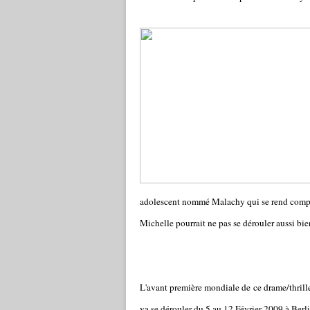
adolescent nommé Malachy qui se rend compt
Michelle pourrait ne pas se dérouler aussi bie
L'avant première mondiale de ce drame/thrille
va se dérouler du 5 au 12 Février 2009 à Ber