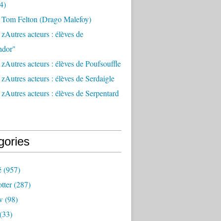
4)
 Tom Felton (Drago Malefoy)
zAutres acteurs : élèves de
ndor"
zAutres acteurs : élèves de Poufsouffle
zAutres acteurs : élèves de Serdaigle
zAutres acteurs : élèves de Serpentard
gories
é
(957)
tter
(287)
w
(98)
(33)