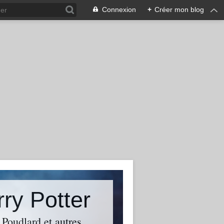
Connexion
+
Créer mon blog
rry Potter
 Poudlard et autres