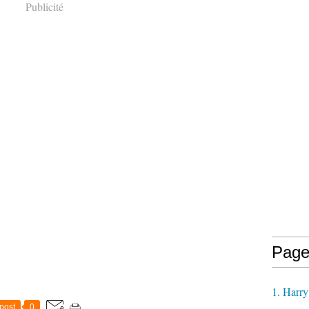
Publicité
Page
1. Harry
post
0