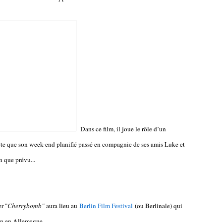
Dans ce film, il joue le rôle d’un
e que son week-end planifié passé en compagnie de ses amis Luke et
n que prévu...
r "
Cherrybomb"
aura lieu au
Berlin Film Festival
(ou Berlinale) qui
lin en Allemagne.