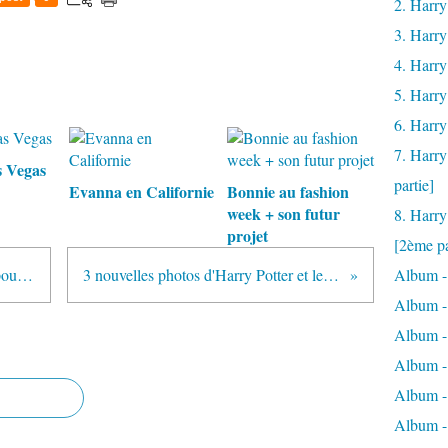
2. Harry
3. Harry
4. Harry
5. Harry
6. Harry
7. Harry
s Vegas
partie]
Evanna en Californie
Bonnie au fashion
week + son futur
8. Harry
projet
[2ème pa
Rupert et Tom font un bon geste pour les enfants malades
3 nouvelles photos d'Harry Potter et le Prince de Sang-Mêlé
Album -
Album -
Album -
Album - 
Album -
Album -