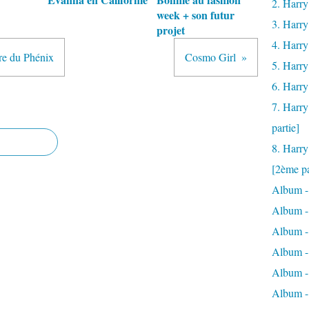
2. Harry
week + son futur
3. Harry
projet
4. Harry
dre du Phénix
Cosmo Girl
5. Harry
6. Harry
7. Harry
partie]
8. Harry
[2ème pa
Album -
Album -
Album -
Album - 
Album -
Album -