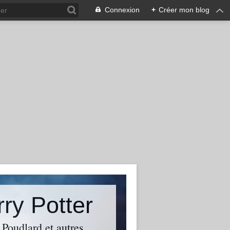
Connexion
+
Créer mon blog
rry Potter
 Poudlard et autres