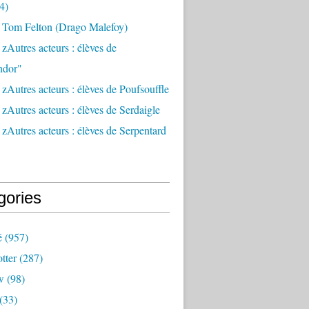
4)
 Tom Felton (Drago Malefoy)
zAutres acteurs : élèves de
ndor"
zAutres acteurs : élèves de Poufsouffle
zAutres acteurs : élèves de Serdaigle
zAutres acteurs : élèves de Serpentard
gories
é
(957)
tter
(287)
w
(98)
(33)